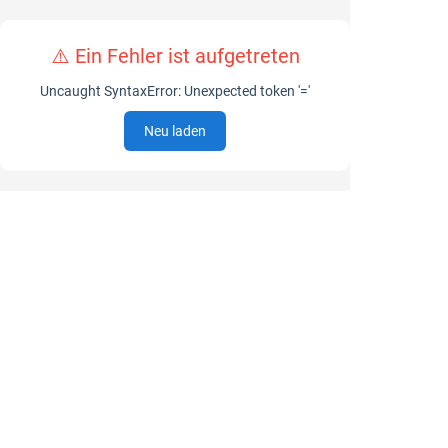
⚠️ Ein Fehler ist aufgetreten
Uncaught SyntaxError: Unexpected token '='
Neu laden